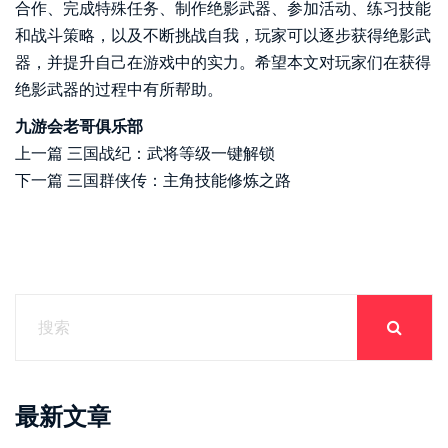
合作、完成特殊任务、制作绝影武器、参加活动、练习技能
和战斗策略，以及不断挑战自我，玩家可以逐步获得绝影武
器，并提升自己在游戏中的实力。希望本文对玩家们在获得
绝影武器的过程中有所帮助。
九游会老哥俱乐部
上一篇
三国战纪：武将等级一键解锁
下一篇
三国群侠传：主角技能修炼之路
最新文章