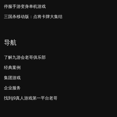
停服手游变身单机游戏
三国杀移动版：点将卡牌大集结
导航
了解九游会老哥俱乐部
经典案例
集团游戏
企业服务
找到j9真人游戏第一平台老哥