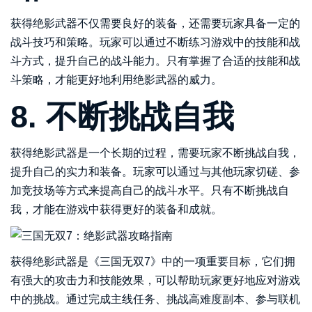
获得绝影武器不仅需要良好的装备，还需要玩家具备一定的
战斗技巧和策略。玩家可以通过不断练习游戏中的技能和战
斗方式，提升自己的战斗能力。只有掌握了合适的技能和战
斗策略，才能更好地利用绝影武器的威力。
8. 不断挑战自我
获得绝影武器是一个长期的过程，需要玩家不断挑战自我，
提升自己的实力和装备。玩家可以通过与其他玩家切磋、参
加竞技场等方式来提高自己的战斗水平。只有不断挑战自
我，才能在游戏中获得更好的装备和成就。
获得绝影武器是《三国无双7》中的一项重要目标，它们拥
有强大的攻击力和技能效果，可以帮助玩家更好地应对游戏
中的挑战。通过完成主线任务、挑战高难度副本、参与联机