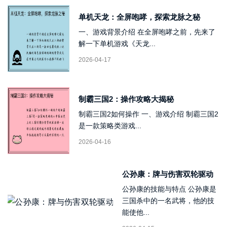
单机天龙：全屏咆哮，探索龙脉之秘
一、游戏背景介绍 在全屏咆哮之前，先来了
解一下单机游戏《天龙...
2026-04-17
制霸三国2：操作攻略大揭秘
制霸三国2如何操作 一、游戏介绍 制霸三国2
是一款策略类游戏...
2026-04-16
公孙康：牌与伤害双轮驱动
公孙康的技能与特点 公孙康是
三国杀中的一名武将，他的技
能使他...