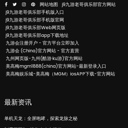
网站地图
j9九游老哥俱乐部官方网站
j9九游老哥俱乐部手机版入口
j9九游老哥俱乐部手机版官网
j9九游老哥俱乐部Web网页版
j9九游老哥俱乐部app下载地址
九游会注册开户 - 官方平台立即加入
九游会 (China)官方网站 - 官方直营
九州网页版-九州(酷游·ku游)官方网站
美高梅mgm1888(china)官方网站-最新登录入口
美高梅娱乐城-美高梅（MGM）iosAPP下载-官方网站
最新资讯
单机天龙：全屏咆哮，探索龙脉之秘