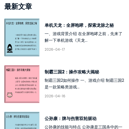
最新文章
单机天龙：全屏咆哮，探索龙脉之秘
一、游戏背景介绍 在全屏咆哮之前，先来了
解一下单机游戏《天龙...
2026-04-17
制霸三国2：操作攻略大揭秘
制霸三国2如何操作 一、游戏介绍 制霸三国2
是一款策略类游戏...
2026-04-16
公孙康：牌与伤害双轮驱动
公孙康的技能与特点 公孙康是三国杀中的一