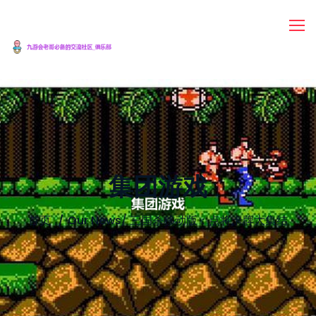
集团游戏
首页
Our News
/
三国杀移动版：点将卡牌大集结