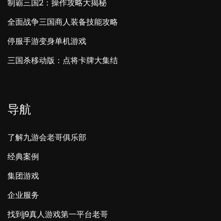
制霸三国2：操作攻略大揭秘
全面战争三国商人装备技能攻略
停服手游变身单机游戏
三国杀移动版：点将卡牌大集结
导航
了解九游会老哥俱乐部
经典案例
集团游戏
企业服务
找到j9真人游戏第一平台老哥