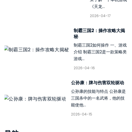
《天龙...
2026-04-17
制霸三国2：操作攻略大揭
秘
制霸三国2如何操作 一、游戏
介绍 制霸三国2是一款策略类
游戏...
2026-04-16
公孙康：牌与伤害双轮驱动
公孙康的技能与特点 公孙康是
三国杀中的一名武将，他的技
能使他...
2026-04-15