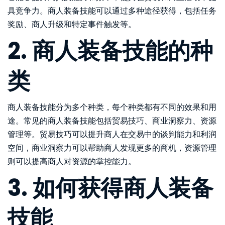
具竞争力。商人装备技能可以通过多种途径获得，包括任务
奖励、商人升级和特定事件触发等。
2. 商人装备技能的种
类
商人装备技能分为多个种类，每个种类都有不同的效果和用
途。常见的商人装备技能包括贸易技巧、商业洞察力、资源
管理等。贸易技巧可以提升商人在交易中的谈判能力和利润
空间，商业洞察力可以帮助商人发现更多的商机，资源管理
则可以提高商人对资源的掌控能力。
3. 如何获得商人装备
技能