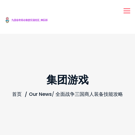
集团游戏
首页
Our News
/
全面战争三国商人装备技能攻略